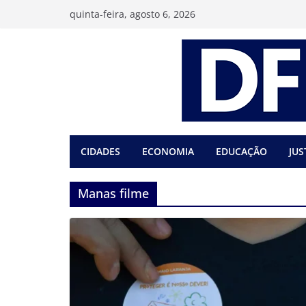
Pular
quinta-feira, agosto 6, 2026
para
o
conteúdo
CIDADES
ECONOMIA
EDUCAÇÃO
JUS
Manas filme