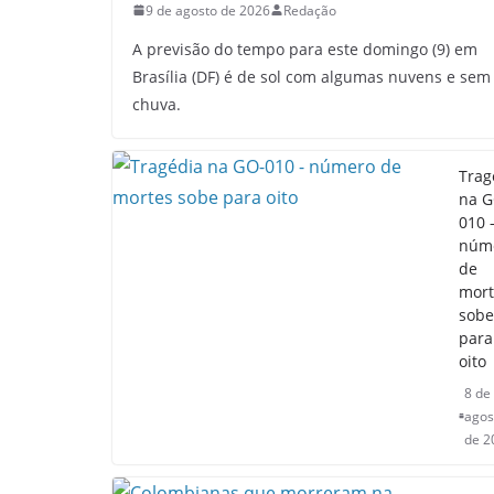
9 de agosto de 2026
Redação
A previsão do tempo para este domingo (9) em
Brasília (DF) é de sol com algumas nuvens e sem
chuva.
Trag
na G
010 
núm
de
mort
sobe
para
oito
8 de
agos
de 2