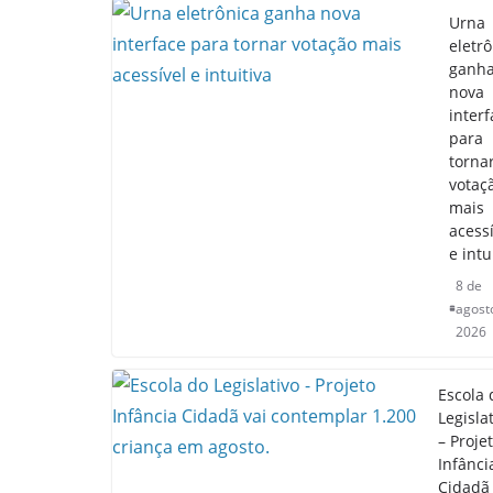
Urna
eletrô
ganh
nova
interf
para
torna
votaç
mais
acessí
e intu
8 de
agost
2026
Escola 
Legisla
– Proje
Infânci
Cidadã 