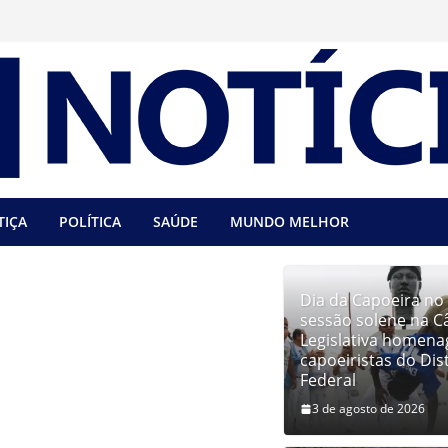
TIÇA
POLÍTICA
SAÚDE
MUNDO MELHOR
Dia da Capoeira no
sessão solene na 
Legislativa homena
capoeiristas do Dist
Federal
3 de agosto de 2026