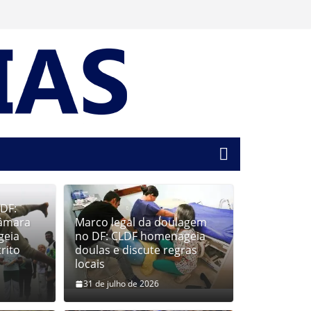
 DF:
Câmara
Marco legal da doulagem
geia
no DF: CLDF homenageia
rito
doulas e discute regras
locais
31 de julho de 2026