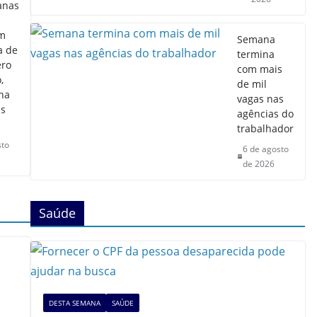
anas
m
Semana
a de
termina
ero
com mais
,
de mil
lha
vagas nas
as
agências do
trabalhador
sto
6 de agosto
de 2026
Saúde
DESTA SEMANA
SAÚDE