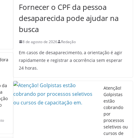
Fornecer o CPF da pessoa
desaparecida pode ajudar na
busca
8 de agosto de 2026
Redação
Em casos de desaparecimento, a orientação é agir
dora
rapidamente e registrar a ocorrência sem esperar
24 horas.
 da
Atenção!
ia
Golpistas
ação
estão
b
cobrando
por
processos
sto
seletivos ou
cursos de