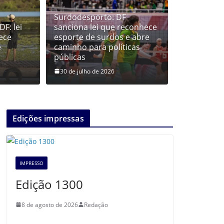
Surdodesporto: DF
F: lei
sanciona lei que reconhece
ece
esporte de surdos e abre
ê
caminho para políticas
públicas
30 de julho de 2026
Edições impressas
IMPRESSO
Edição 1300
8 de agosto de 2026
Redação