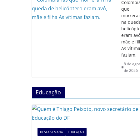
Colombi
que
morrera
na qued
helicópt
eram avó
mãe e fi
As vítim
faziam.
8 de ago
de 2026
Educação
DESTA SEMANA
EDUCAÇÃO