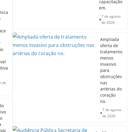
capacitação
em.
nica
7 de agosto
a
de 2026
ace
Ampliada
r
oferta de
ão
tratamento
menos
vel
invasivo
itiva
para
obstruções
nas
o de
artérias do
coração
no.
do
7 de agosto
tivo
de 2026
to
a
vai