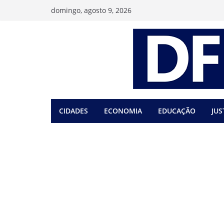
Pular
domingo, agosto 9, 2026
para
o
conteúdo
CIDADES
ECONOMIA
EDUCAÇÃO
JUS