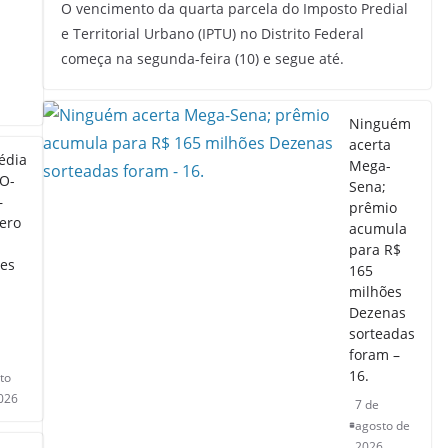
O vencimento da quarta parcela do Imposto Predial
e Territorial Urbano (IPTU) no Distrito Federal
começa na segunda-feira (10) e segue até.
Ninguém
acerta
édia
Mega-
O-
Sena;
–
prêmio
ero
acumula
para R$
es
165
milhões
Dezenas
sorteadas
foram –
16.
to
026
7 de
agosto de
2026