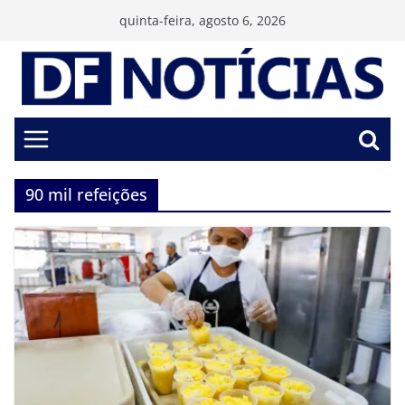
Pular
quinta-feira, agosto 6, 2026
para
o
conteúdo
90 mil refeições