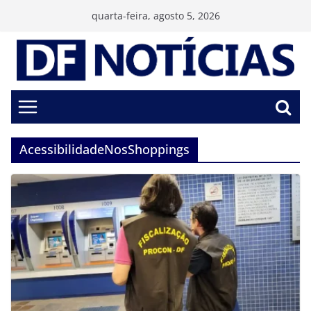
Pular
quarta-feira, agosto 5, 2026
para
o
conteúdo
AcessibilidadeNosShoppings