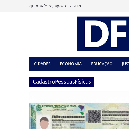
Pular
quinta-feira, agosto 6, 2026
para
o
conteúdo
CIDADES
ECONOMIA
EDUCAÇÃO
JUS
CadastroPessoasFísicas