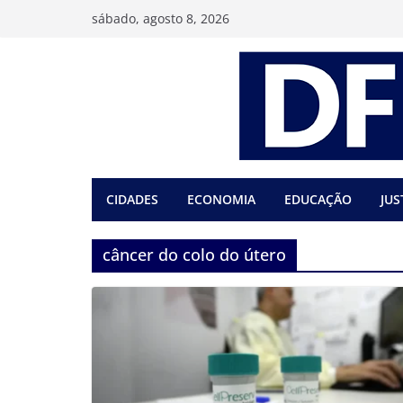
Pular
sábado, agosto 8, 2026
para
o
conteúdo
CIDADES
ECONOMIA
EDUCAÇÃO
JUS
câncer do colo do útero