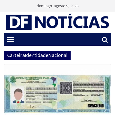
Pular
domingo, agosto 9, 2026
para
o
conteúdo
CarteiraIdentidadeNacional