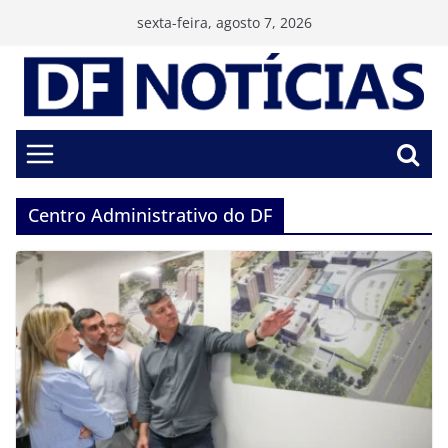
Pular
sexta-feira, agosto 7, 2026
para
o
conteúdo
Centro Administrativo do DF