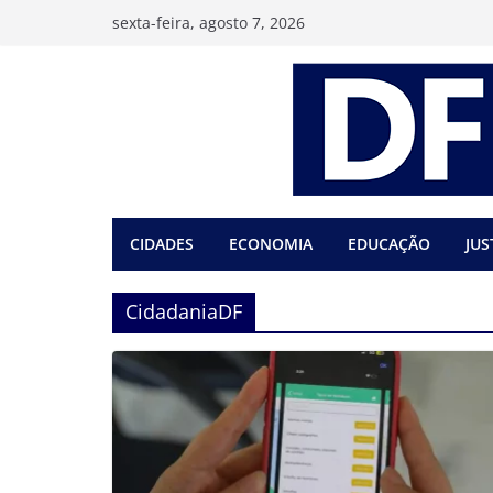
Pular
sexta-feira, agosto 7, 2026
para
o
conteúdo
CIDADES
ECONOMIA
EDUCAÇÃO
JUS
CidadaniaDF