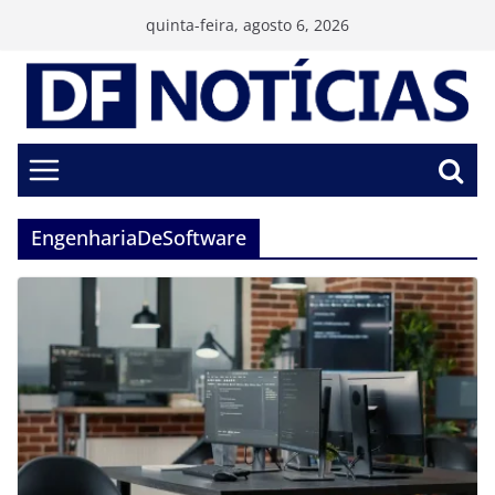
Pular
quinta-feira, agosto 6, 2026
para
o
conteúdo
EngenhariaDeSoftware