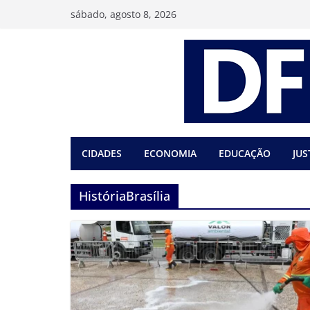
Pular
sábado, agosto 8, 2026
para
o
conteúdo
CIDADES
ECONOMIA
EDUCAÇÃO
JUS
HistóriaBrasília