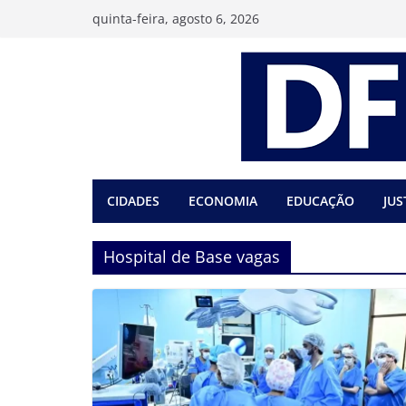
Pular
quinta-feira, agosto 6, 2026
para
o
conteúdo
CIDADES
ECONOMIA
EDUCAÇÃO
JUS
Hospital de Base vagas