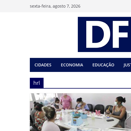
Pular
sexta-feira, agosto 7, 2026
para
o
conteúdo
CIDADES
ECONOMIA
EDUCAÇÃO
JUS
hrl