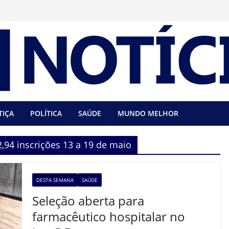
TIÇA
POLÍTICA
SAÚDE
MUNDO MELHOR
2,94 inscrições 13 a 19 de maio
DESTA SEMANA
SAÚDE
Seleção aberta para
farmacêutico hospitalar no