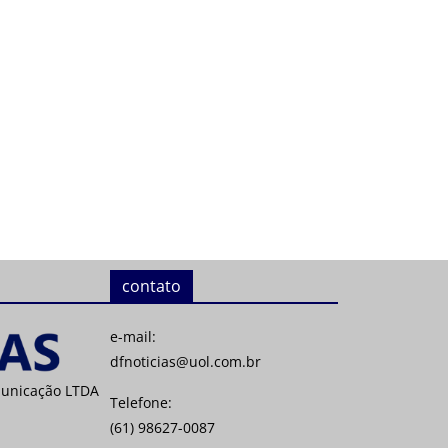
contato
e-mail:
dfnoticias@uol.com.br
municação LTDA
Telefone:
(61) 98627-0087