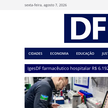
Pular
sexta-feira, agosto 7, 2026
para
o
conteúdo
CIDADES
ECONOMIA
EDUCAÇÃO
JUS
IgesDF farmacêutico hospitalar R$ 6.19