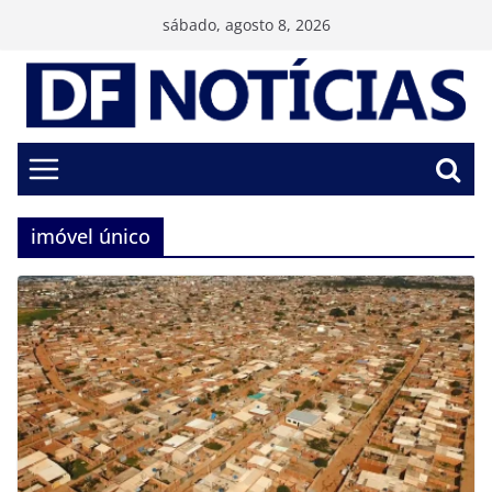
Pular
sábado, agosto 8, 2026
para
o
conteúdo
imóvel único