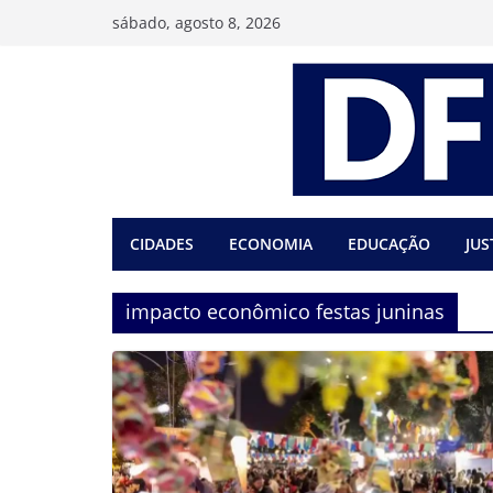
Pular
sábado, agosto 8, 2026
para
o
conteúdo
CIDADES
ECONOMIA
EDUCAÇÃO
JUS
impacto econômico festas juninas