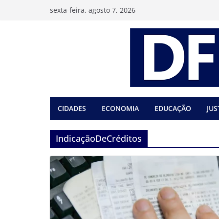
Pular
sexta-feira, agosto 7, 2026
para
o
conteúdo
CIDADES
ECONOMIA
EDUCAÇÃO
JUS
IndicaçãoDeCréditos