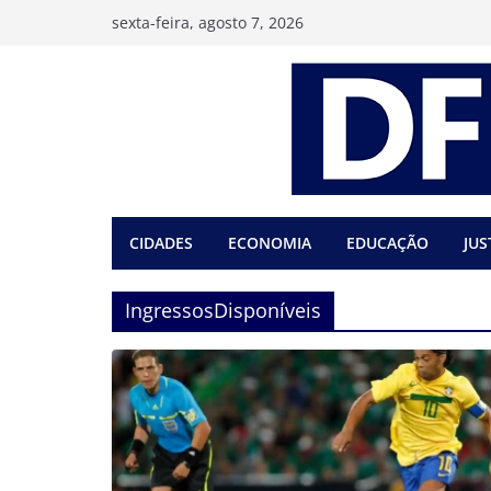
Pular
sexta-feira, agosto 7, 2026
para
o
conteúdo
CIDADES
ECONOMIA
EDUCAÇÃO
JUS
IngressosDisponíveis