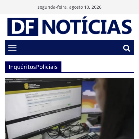
Pular
segunda-feira, agosto 10, 2026
para
o
conteúdo
InquéritosPoliciais