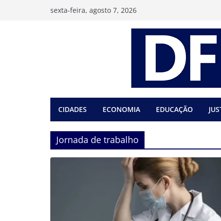
Pular
sexta-feira, agosto 7, 2026
para
o
conteúdo
CIDADES
ECONOMIA
EDUCAÇÃO
JUS
Jornada de trabalho