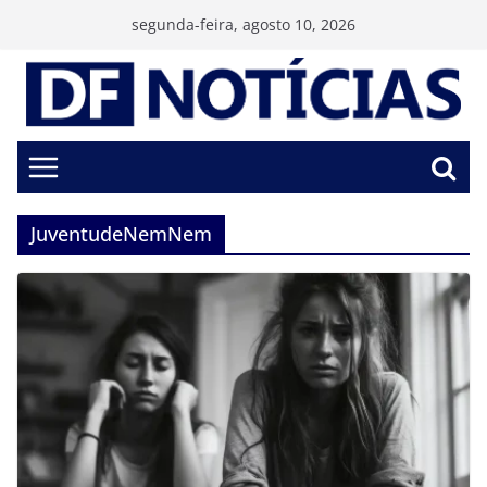
Pular
segunda-feira, agosto 10, 2026
para
o
conteúdo
JuventudeNemNem