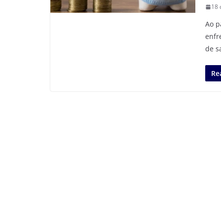
18 
Ao p
enfr
de s
Re