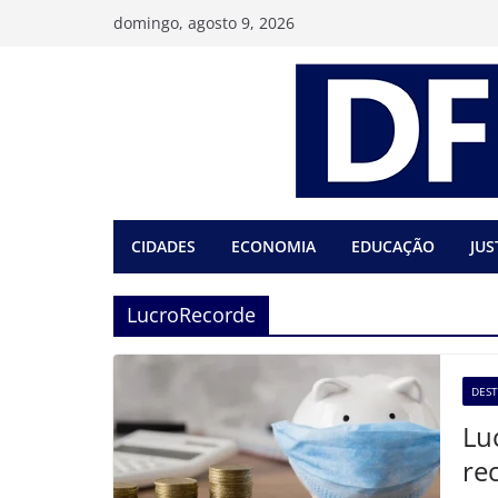
Pular
domingo, agosto 9, 2026
para
o
conteúdo
CIDADES
ECONOMIA
EDUCAÇÃO
JUS
LucroRecorde
DES
Lu
re