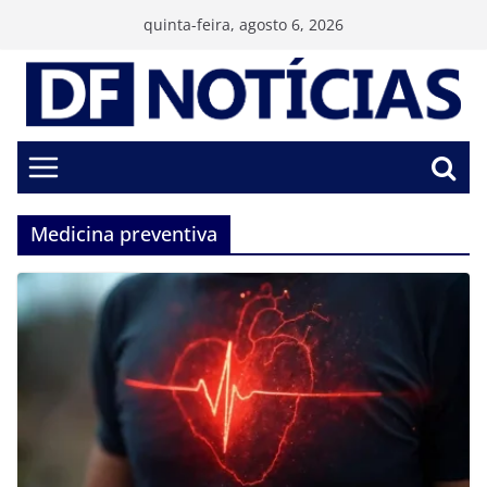
Pular
quinta-feira, agosto 6, 2026
para
o
conteúdo
Medicina preventiva