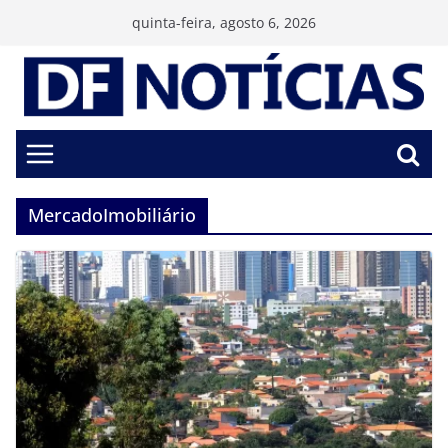
Pular
quinta-feira, agosto 6, 2026
para
o
conteúdo
MercadoImobiliário