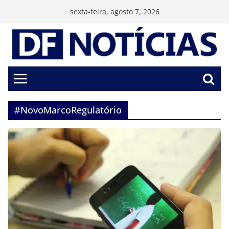
Pular
sexta-feira, agosto 7, 2026
para
o
conteúdo
#NovoMarcoRegulatório