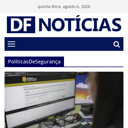
Pular
quinta-feira, agosto 6, 2026
para
o
conteúdo
PolíticasDeSegurança