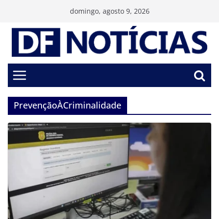
Pular
domingo, agosto 9, 2026
para
o
conteúdo
PrevençãoÀCriminalidade