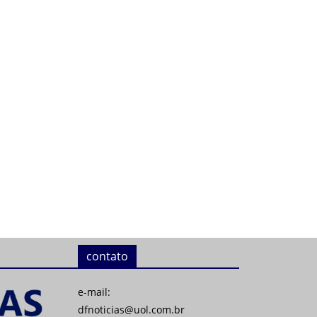
contato
e-mail:
dfnoticias@uol.com.br