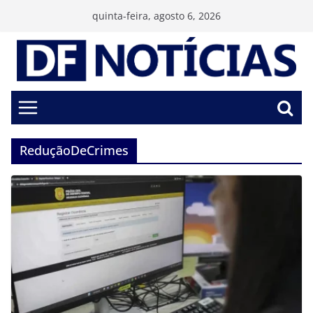
Pular
quinta-feira, agosto 6, 2026
para
o
conteúdo
ReduçãoDeCrimes