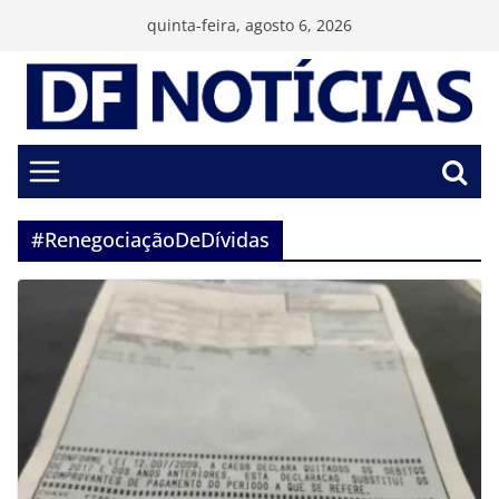
Pular
quinta-feira, agosto 6, 2026
para
o
conteúdo
#RenegociaçãoDeDívidas