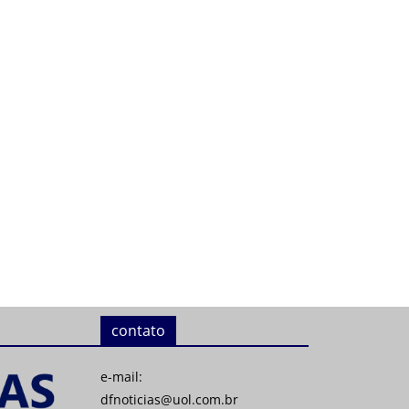
contato
e-mail:
dfnoticias@uol.com.br