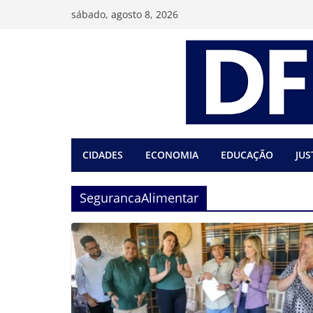
Pular
sábado, agosto 8, 2026
para
o
conteúdo
CIDADES
ECONOMIA
EDUCAÇÃO
JUS
SegurancaAlimentar