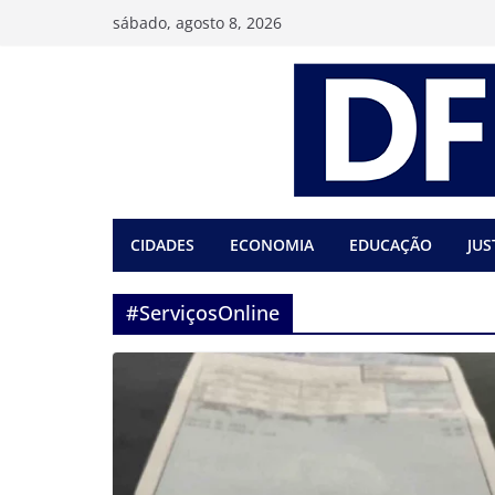
Pular
sábado, agosto 8, 2026
para
o
conteúdo
CIDADES
ECONOMIA
EDUCAÇÃO
JUS
#ServiçosOnline