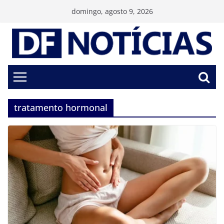
Pular
domingo, agosto 9, 2026
para
o
conteúdo
tratamento hormonal