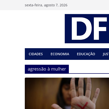
Pular
sexta-feira, agosto 7, 2026
para
o
conteúdo
CIDADES
ECONOMIA
EDUCAÇÃO
JUS
agressão à mulher