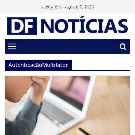
Pular
sexta-feira, agosto 7, 2026
para
o
conteúdo
AutenticaçãoMultifator