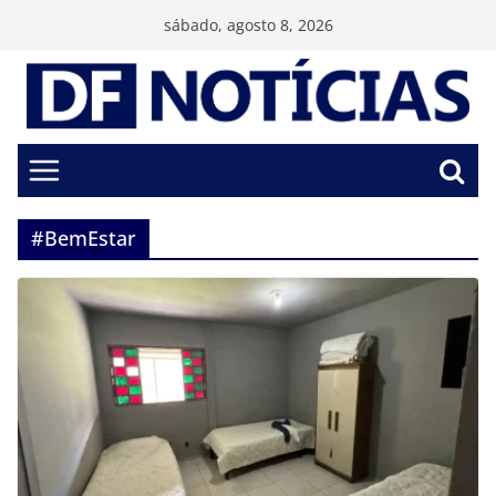
Pular
sábado, agosto 8, 2026
para
o
conteúdo
#BemEstar