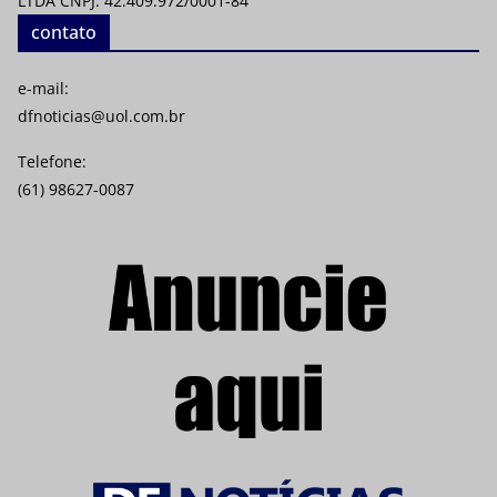
LTDA CNPJ: 42.409.972/0001-84
contato
e-mail:
dfnoticias@uol.com.br
Telefone:
(61) 98627-0087