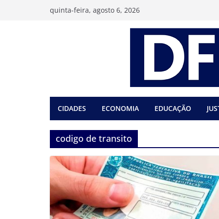
Pular
quinta-feira, agosto 6, 2026
para
o
conteúdo
CIDADES
ECONOMIA
EDUCAÇÃO
JUS
codigo de transito