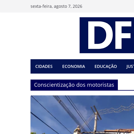
Pular
sexta-feira, agosto 7, 2026
para
o
conteúdo
CIDADES
ECONOMIA
EDUCAÇÃO
JUS
Conscientização dos motoristas