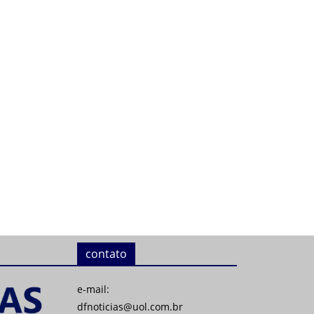
contato
e-mail:
dfnoticias@uol.com.br