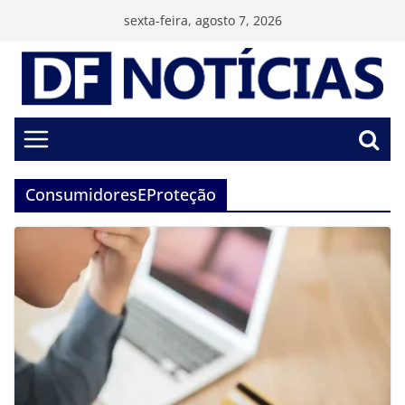
Pular
sexta-feira, agosto 7, 2026
para
o
conteúdo
ConsumidoresEProteção