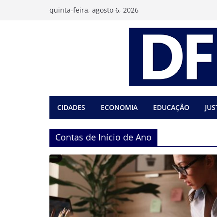
Pular
quinta-feira, agosto 6, 2026
para
o
conteúdo
CIDADES
ECONOMIA
EDUCAÇÃO
JUS
Contas de Início de Ano