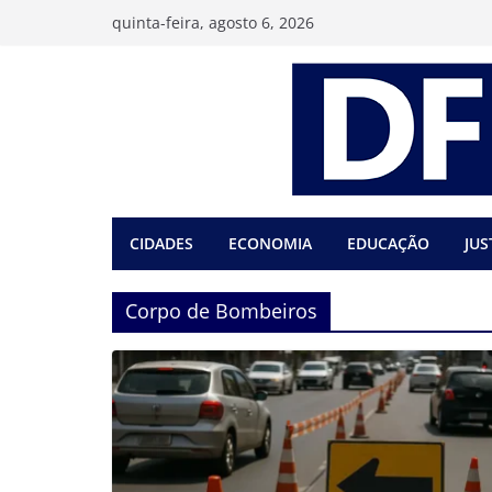
Pular
quinta-feira, agosto 6, 2026
para
o
conteúdo
CIDADES
ECONOMIA
EDUCAÇÃO
JUS
Corpo de Bombeiros