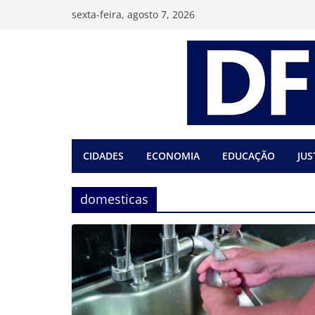
Pular
sexta-feira, agosto 7, 2026
para
o
conteúdo
CIDADES
ECONOMIA
EDUCAÇÃO
JUS
domesticas