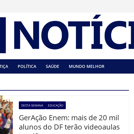
TIÇA
POLÍTICA
SAÚDE
MUNDO MELHOR
DESTA SEMANA
EDUCAÇÃO
GerAção Enem: mais de 20 mil
alunos do DF terão videoaulas