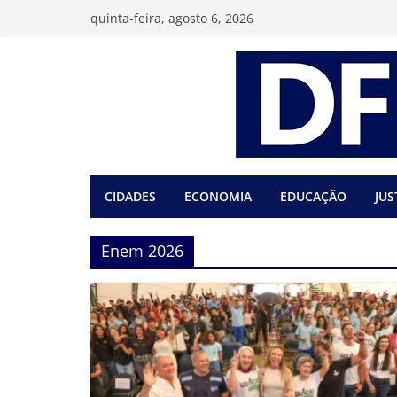
Pular
quinta-feira, agosto 6, 2026
para
o
conteúdo
CIDADES
ECONOMIA
EDUCAÇÃO
JUS
Enem 2026