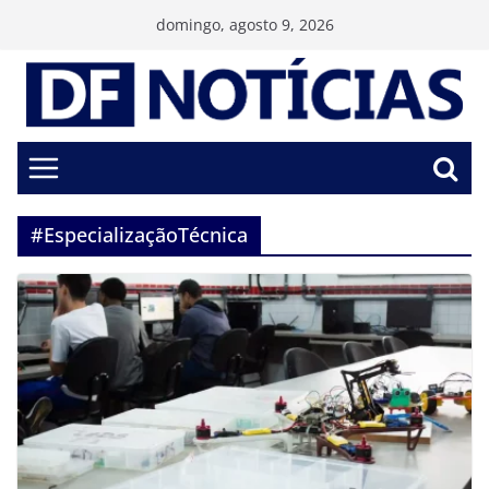
Pular
domingo, agosto 9, 2026
para
o
conteúdo
#EspecializaçãoTécnica