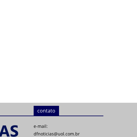
contato
e-mail:
dfnoticias@uol.com.br