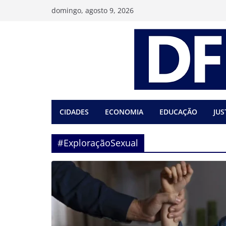
Pular
domingo, agosto 9, 2026
para
o
conteúdo
CIDADES
ECONOMIA
EDUCAÇÃO
JUS
#ExploraçãoSexual