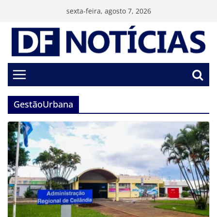
Pular
sexta-feira, agosto 7, 2026
para
o
conteúdo
GestãoUrbana