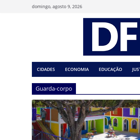
Pular
domingo, agosto 9, 2026
para
o
conteúdo
CIDADES
ECONOMIA
EDUCAÇÃO
JUS
Guarda-corpo