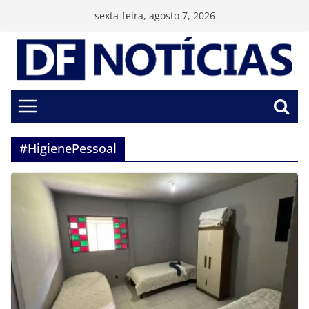
Pular
sexta-feira, agosto 7, 2026
para
o
conteúdo
#HigienePessoal